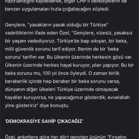
hazırlandığını kaydederek, diğer CHP’li belediyelerin de
benzer uygulamaları hızla çoğaltacağını söyledi.
Gençlere, “yasakların yasak olduğu bir Türkiye”
vadettiklerini ifade eden Özel, “Gençlere, vizesiz, yasaksız
bir yaşam vadediyoruz. Türkiye’de başı sıkışan, bir beka,
milli güvenlik sorunu tarif ediyor. Benim de bir ‘beka
sorunu’ tarifim var. Bu ülkenin üzerinde herkesin gözü var.
Ülkenin üzerinde herkes hayal kuruyor, plan yapıyor. Bu bir
beka sorunu mu, 100 yıl önce öyleydi. O zaman birlik
beraberlik içinde hep beraber bir beka sorunu varsa,
dünyanın diğer ülkeleri Türkiye üzerinde olmayacak
hayaller kuruyorsa, ne yapacağımızı gösterdik, evvelallah
yine gösteririz” diye konuştu.
‘DEMOKRASİYE SAHİP ÇIKACAĞIZ’
Özel, anketlere göre her dört gençten üçünün “Fırsatını