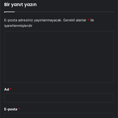
Bir yanıt yazın
E-posta adresiniz yayınlanmayacak.
Gerekli alanlar
*
ile
işaretlenmişlerdir
Y
o
r
u
m
*
Ad
*
E-posta
*