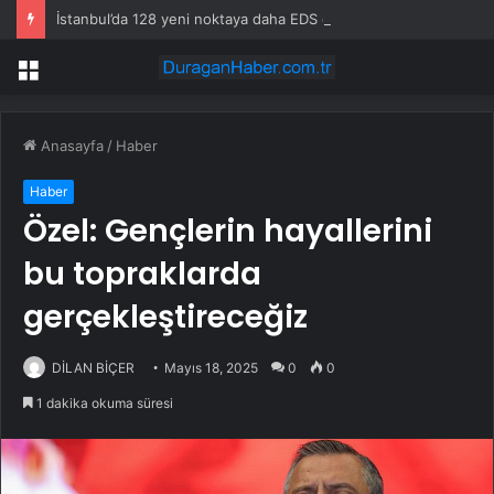
İstanbul’da 128 yeni noktaya daha EDS geliyor
Menü
Anasayfa
/
Haber
Haber
Özel: Gençlerin hayallerini
bu topraklarda
gerçekleştireceğiz
DİLAN BİÇER
Mayıs 18, 2025
0
0
1 dakika okuma süresi