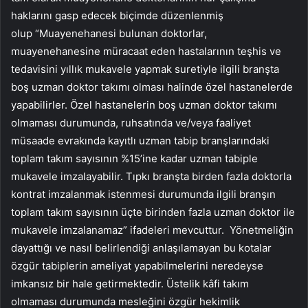
haklarını gasp edecek biçimde düzenlenmiş
olup “Muayenehanesi bulunan doktorlar,
muayenehanesine müracaat eden hastalarının teşhis ve
tedavisini yıllık mukavele yapmak suretiyle ilgili branşta
boş uzman doktor takımı olması halinde özel hastanelerde
yapabilirler. Özel hastanelerin boş uzman doktor takımı
olmaması durumunda, ruhsatında ve/veya faaliyet
müsaade evrakında kayıtlı uzman tabip branşlarındaki
toplam takım sayısının %15’ine kadar uzman tabiple
mukavele imzalayabilir. Tıpkı branşta birden fazla doktorla
kontrat imzalanmak istenmesi durumunda ilgili branşın
toplam takım sayısının üçte birinden fazla uzman doktor ile
mukavele imzalanamaz” ifadeleri mevcuttur. Yönetmeliğin
dayattığı ve nasıl belirlendiği anlaşılamayan bu kotalar
özgür tabiplerin ameliyat yapabilmelerini neredeyse
imkansız bir hale getirmektedir. Üstelik kâfi takım
olmaması durumunda mesleğini özgür hekimlik