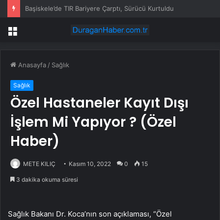
Türkiye’de Elektrikli Araç Sayısı 450 Bini Aştı
Menü
Anasayfa
/
Sağlık
Sağlık
Özel Hastaneler Kayıt Dışı
İşlem Mi Yapıyor ? (Özel
Haber)
METE KILIÇ
Kasım 10, 2022
0
15
3 dakika okuma süresi
Sağlık Bakanı Dr. Koca’nın son açıklaması, “Özel