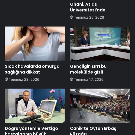
Ghani, Atlas
Üniversitesi’nde
Temmuz 25, 2026
Sıcak havalarda omurga
Gençliğin sırrı bu
sağlığına dikkat
molekülde gizli
Temmuz 23, 2026
Temmuz 17, 2026
Doğru yöntemle Vertigo
Canik’te Oytun Erbaş
hastalarının büyük
Rüzgârı