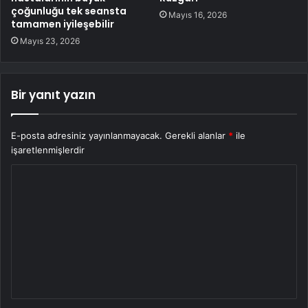
çoğunluğu tek seansta
Mayıs 16, 2026
tamamen iyileşebilir
Mayıs 23, 2026
Bir yanıt yazın
E-posta adresiniz yayınlanmayacak.
Gerekli alanlar
*
ile
işaretlenmişlerdir
Y
o
r
u
m
*