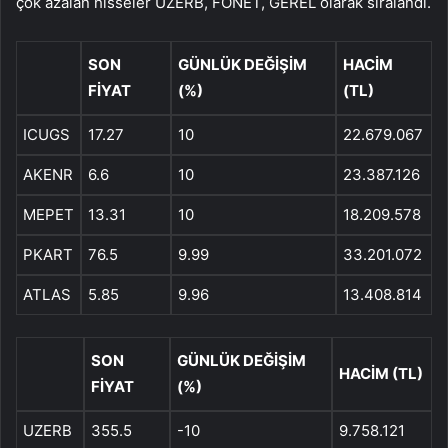
çok azalan hisseler UZERB, FONET, GEREL olarak sıralandı.
SON
GÜNLÜK DEĞİŞİM
HACİM
FİYAT
(%)
(TL)
ICUGS
17.27
10
22.679.067
AKENR
6.6
10
23.387.126
MEPET
13.31
10
18.209.578
PKART
76.5
9.99
33.201.072
ATLAS
5.85
9.96
13.408.814
SON
GÜNLÜK DEĞİŞİM
HACİM (TL)
FİYAT
(%)
UZERB
355.5
-10
9.758.121