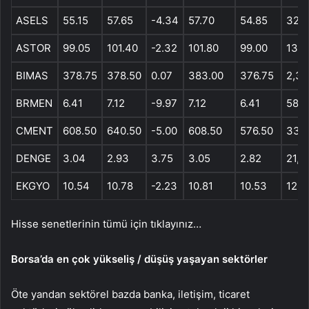
ASELS
55.15
57.65
-4.34
57.70
54.85
32,9
ASTOR
99.05
101.40
-2.32
101.80
99.00
13,6
BIMAS
378.75
378.50
0.07
383.00
376.75
2,30
BRMEN
6.41
7.12
-9.97
7.12
6.41
581,
CMENT
608.50
640.50
-5.00
608.50
576.50
33,0
DENGE
3.04
2.93
3.75
3.05
2.82
21,6
EKGYO
10.54
10.78
-2.23
10.81
10.53
126,
Hisse senetlerinin tümü için tıklayınız…
Borsa’da en çok yükseliş / düşüş yaşayan sektörler
Öte yandan sektörel bazda banka, iletişim, ticaret