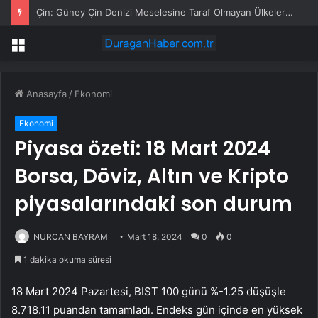
Çin: Güney Çin Denizi Meselesine Taraf Olmayan Ülkelerin Müdahale Hakkı Bulunmuyor
Menü
Anasayfa
/
Ekonomi
Ekonomi
Piyasa özeti: 18 Mart 2024
Borsa, Döviz, Altın ve Kripto
piyasalarındaki son durum
NURCAN BAYRAM
Mart 18, 2024
0
0
1 dakika okuma süresi
18 Mart 2024 Pazartesi, BIST 100 günü %-1.25 düşüşle
8.718.11 puandan tamamladı. Endeks gün içinde en yüksek