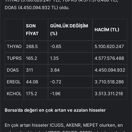
DOAS (4.450.094.932 TL) oldu.
SON
GÜNLÜK DEĞİŞİM
HACİM (TL)
FİYAT
(%)
THYAO
268.5
-0.65
5.100.620.247
TUPRS
165.2
1.35
4.577.576.488
DOAS
311
3.84
4.450.094.932
EREGL
44.08
-0.72
3.710.518.286
KCHOL
175.2
-1.96
3.513.311.218
Borsa’da değeri en çok artan ve azalan hisseler
En çok artan hisseler ICUGS, AKENR, MEPET olurken, en