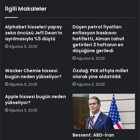
İlgili Makaleler
Alphabet hisseleri yapay
Düşen petrol fiyatları
zeka öncüsü Jeff Dean’in
enflasyon baskısını
ayrılmasıyla %5 düştü
hafifletti, Alman tahvil
getirileri 3 haftanın en
Ağustos 6, 2026
düşüğüne geriledi
Ağustos 6, 2026
Wacker Chemie hissesi
Özdağ: PKK affıyla millet
bugün neden yükseliyor?
olarak yine aldatıldık
Ağustos 6, 2026
Ağustos 5, 2026
Apple hissesi bugün neden
yükseliyor?
Ağustos 5, 2026
Bessent: ABD-İran