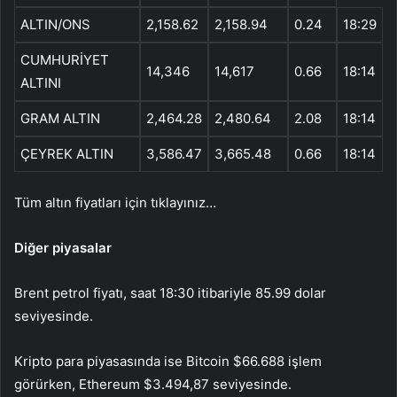
ALTIN/ONS
2,158.62
2,158.94
0.24
18:29
CUMHURİYET
14,346
14,617
0.66
18:14
ALTINI
GRAM ALTIN
2,464.28
2,480.64
2.08
18:14
ÇEYREK ALTIN
3,586.47
3,665.48
0.66
18:14
Tüm altın fiyatları için tıklayınız…
Diğer piyasalar
Brent petrol fiyatı, saat 18:30 itibariyle 85.99 dolar
seviyesinde.
Kripto para piyasasında ise Bitcoin $66.688 işlem
görürken, Ethereum $3.494,87 seviyesinde.