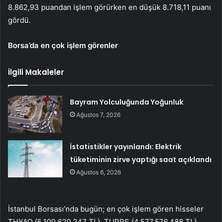
8.862,93 puandan işlem görürken en düşük 8.718,11 puanı
gördü.
Borsa’da en çok işlem görenler
İlgili Makaleler
Bayram Yolculuğunda Yoğunluk
Ağustos 7, 2026
İstatistikler yayınlandı: Elektrik
tüketiminin zirve yaptığı saat açıklandı
Ağustos 6, 2026
İstanbul Borsası’nda bugün; en çok işlem gören hisseler
THYAO (5.100.620.247 TL), TUPRS (4.577.576.488 TL),