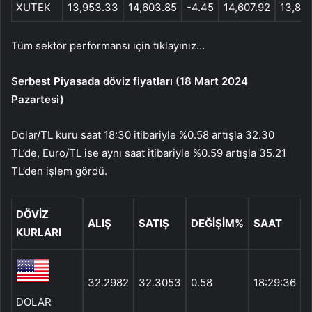
XUTEK
13,953.33
14,603.85
-4.45
14,607.92
13,88
Tüm sektör performansı için tıklayınız…
Serbest Piyasada döviz fiyatları (18 Mart 2024
Pazartesi)
Dolar/TL kuru saat 18:30 itibariyle %0.58 artışla 32.30
TL’de, Euro/TL ise aynı saat itibariyle %0.59 artışla 35.21
TL’den işlem gördü.
DÖVİZ
ALIŞ
SATIŞ
DEĞİŞİM%
SAAT
KURLARI
32.2982
32.3053
0.58
18:29:36
DOLAR