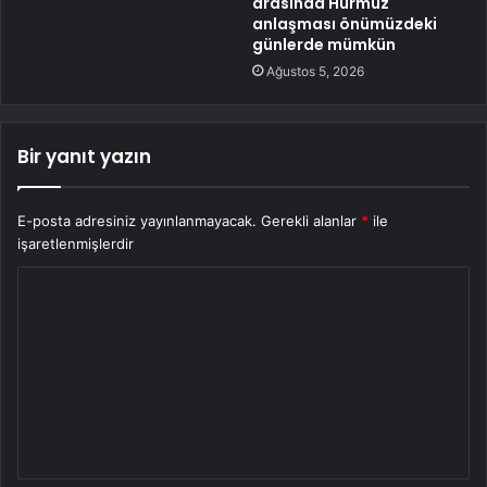
arasında Hürmüz
anlaşması önümüzdeki
günlerde mümkün
Ağustos 5, 2026
Bir yanıt yazın
E-posta adresiniz yayınlanmayacak.
Gerekli alanlar
*
ile
işaretlenmişlerdir
Y
o
r
u
m
*