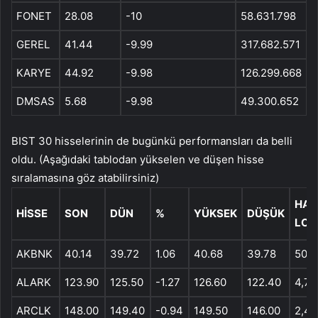
FONET
28.08
-10
58.631.798
GEREL
41.44
-9.99
317.682.571
KARYE
44.92
-9.98
126.299.668
DMSAS
5.68
-9.98
49.300.652
BIST 30 hisselerinin de bugünkü performansları da belli
oldu. (Aşağıdaki tablodan yükselen ve düşen hisse
sıralamasına göz atabilirsiniz)
HAC
HISSE
SON
DÜN
%
YÜKSEK
DÜŞÜK
LOT
AKBNK
40.14
39.72
1.06
40.68
39.78
50,2
ALARK
123.90
125.50
-1.27
126.60
122.40
4,74
ARCLK
148.00
149.40
-0.94
149.50
146.00
2,41