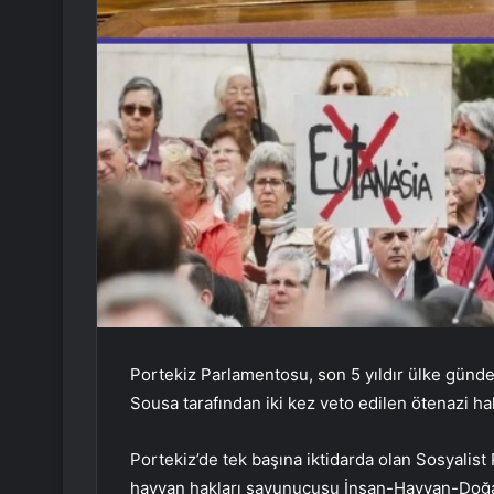
Portekiz Parlamentosu, son 5 yıldır ülke gün
Sousa tarafından iki kez veto edilen ötenazi hak
Portekiz’de tek başına iktidarda olan Sosyalist P
hayvan hakları savunucusu İnsan-Hayvan-Doğa pa