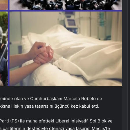
deminde olan ve Cumhurbaşkanı Marcelo Rebelo de
kına ilişkin yasa tasarısını üçüncü kez kabul etti.
arti (PS) ile muhalefetteki Liberal İnisiyatif, Sol Blok ve
rtilerinin desteğiyle ötenazi yasa tasarısı Meclis’te