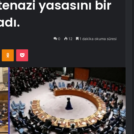
tenazi yasasını bir
adı.
0
12
1 dakika okuma süresi
VKontakte
Odnoklassniki
Pocket