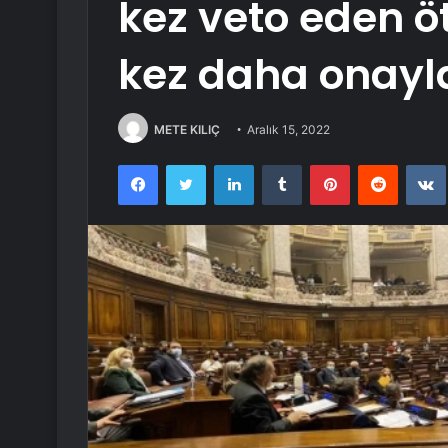
kez veto eden ö
kez daha onayl
METE KILIÇ
Aralık 15, 2022
Facebook
Twitter
LinkedIn
Tumblr
Pinterest
Reddit