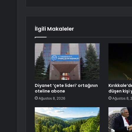
İlgili Makaleler
Diyanet ‘çete lideri’ ortağının
Kırıkkale’d
oteline abone
düşen kişi 
Ağustos 8, 2026
Ağustos 8, 