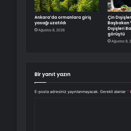
Ankara’da ormanlara giriş
Çin Dışişle
yasağı uzatıldı
Başbakan Y
Dışişleri B
Ağustos 8, 2026
görüştü
Ağustos 8, 
Bir yanıt yazın
E-posta adresiniz yayınlanmayacak.
Gerekli alanlar
*
i
Y
o
r
u