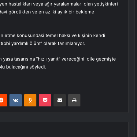
en hastalıkları veya ağır yaralanmaları olan yetişkinleri
davi gördükten ve en az iki aylık bir bekleme
ayin etme konusundaki temel hakkı ve kişinin kendi
 tıbbi yardımlı ölüm” olarak tanımlanıyor.
yasa tasarısına “hızlı yanıt” vereceğini, dile geçmişte
lu bulacağını söyledi.
erest
Reddit
VKontakte
Odnoklassniki
Pocket
E-Posta ile paylaş
Yazdır