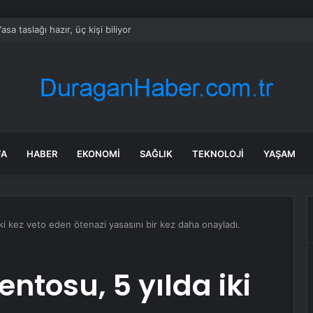
035’e kadar 9 bin kişiyi işten çıkaracak
FA
HABER
EKONOMI
SAĞLIK
TEKNOLOJI
YAŞAM
ki kez veto eden ötenazi yasasını bir kez daha onayladı.
ntosu, 5 yılda iki