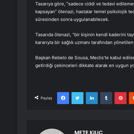
Tasarıya göre, “sadece ciddi ve tedavi edilemey
kapsayan” ötenazi, hastalar temel psikolojik te
süresinden sonra uygulanabilecek.
Tasarıda ötenazi, “bir kişinin kendi kaderini t
kararıyla bir sağlık uzmanı tarafından yönetilen
Başkan Rebelo de Sousa, Meclis’te kabul edilen 
getirdiği çekinceleri dikkate alarak en uygun yo
Facebook
Twitter
LinkedIn
Tumblr
Pint
Paylaş
METE KILIÇ