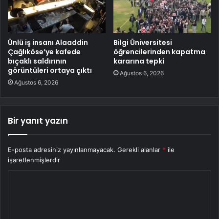
Ünlü iş insanı Alaaddin
Bilgi Üniversitesi
Çağlıköse’ye kafede
öğrencilerinden kapatma
bıçaklı saldırının
kararına tepki
görüntüleri ortaya çıktı
Ağustos 6, 2026
Ağustos 6, 2026
Bir yanıt yazın
E-posta adresiniz yayınlanmayacak.
Gerekli alanlar
*
ile
işaretlenmişlerdir
Y
o
r