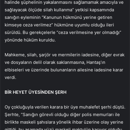
halinde şüphelinin yakalanmasını sağlamamak amacıyla ve
sağlayacak ölçüde silah kullanma” yetkisi kapsamında
sanığın eyleminin “Kanunun hükmünü yerine getiren
kimseye ceza verilmez” hükmüne uyumlu olduğu ileri
sürüldü. Bu gerekçelerle “ceza verilmesine yer olmadığı”
yönünde hüküm kuruldu.
Mahkeme, silah, şarjör ve mermilerin iadesine, diğer evrak
ve dosyaların delil olarak saklanmasına, Hantaş’ın
elbiseleri ve üzerinde bulunanların ailesine iadesine karar
verdi.
BİR HEYET ÜYESİNDEN ŞERH
Oy çokluğuyla verilen karara bir üye muhalefet şerhi düştü.
Şerhte, “Sanığın görevli olduğu diğer polis memurları ile
birlikte maskeli şahıslara yönelik ihbar üzerine olay yerine
gittiği, bu aşamada yüzü maskeli maktulün kaçıyor olduğu,