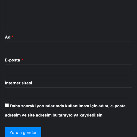
u
m
*
Ad
*
E-posta
*
İnternet sitesi
Daha sonraki yorumlarımda kullanılması için adım, e-posta
adresim ve site adresim bu tarayıcıya kaydedilsin.