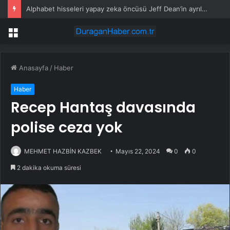
Afyonkarahisar’da Tır Dorsesi Kamyonetin Üzerine Devrildi
Menü
Anasayfa
/
Haber
Haber
Recep Hantaş davasında
polise ceza yok
MEHMET HAZBİN KAZBEK
Mayıs 22, 2024
0
0
2 dakika okuma süresi