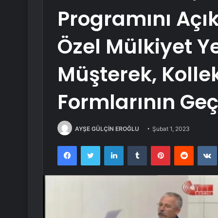
Programını Açıkl
Özel Mülkiyet Y
Müşterek, Kollek
Formlarının Ge
AYŞE GÜLÇİN EROĞLU
Şubat 1, 2023
Facebook
Twitter
LinkedIn
Tumblr
Pinterest
Reddit