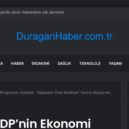
gen krizi: İspanya’dan İtalya’ya ültimatom
FA
HABER
EKONOMI
SAĞLIK
TEKNOLOJI
YAŞAM
rogramını Açıkladı: “Kapitalist Özel Mülkiyet Yerine Müşterek,
HDP’nin Ekonomi