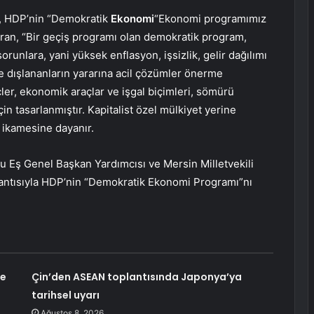
, HDP’nin “Demokratik
Ekonomi
“Ekonomi programımız
uran, “Bir geçiş programı olan demokratik program,
runlara, yani yüksek enflasyon, işsizlik, gelir dağılımı
 ve dışlananların yararına acil çözümler önerme
ler, ekonomik araçlar ve işgal biçimleri, sömürü
in tasarlanmıştır. Kapitalist özel mülkiyet yerine
n ikamesine dayanır.
 Eş Genel Başkan Yardımcısı ve Mersin Milletvekili
antısıyla HDP’nin “Demokratik Ekonomi Programı”nı
re
Çin’den ASEAN toplantısında Japonya’ya
tarihsel uyarı
Ağustos 8, 2026