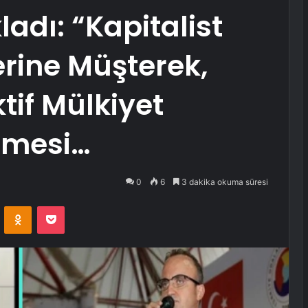
adı: “Kapitalist
erine Müşterek,
tif Mülkiyet
çmesi…
0
6
3 dakika okuma süresi
VKontakte
Odnoklassniki
Pocket