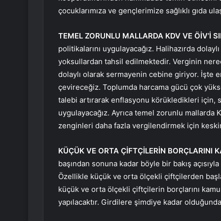
çocuklarımıza ve gençlerimize sağlıklı gıda ul
TEMEL ZORUNLU MALLARDA KDV VE ÖİV’İ SI
politikalarını uygulayacağız. Halihazırda dolayl
yoksullardan tahsil edilmektedir. Verginin nere
dolaylı olarak sermayenin cebine giriyor. İşte 
çevireceğiz. Toplumda harcama gücü çok yüksek
talebi artırarak enflasyonu körükledikleri için,
uygulayacağız. Ayrıca temel zorunlu mallarda KD
zenginleri daha fazla vergilendirmek için kesk
KÜÇÜK VE ORTA ÇİFTÇİLERİN BORÇLARINI 
başından sonuna kadar böyle bir bakış açısıyla 
Özellikle küçük ve orta ölçekli çiftçilerden ba
küçük ve orta ölçekli çiftçilerin borçlarını ka
yapılacaktır. Girdilere şimdiye kadar olduğund