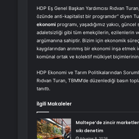
HDP Eş Genel Başkan Yardımcısı Rıdvan Turan
özünde anti-kapitalist bir programdır” diyen T
ekonomi
programı, yaşadığımız yakıcı, güncel so
adaletsizliği gibi tüm emekçilerin, ezilenlerin
argümanına sahiptir. Bizim için ekonomik süreç
kaygılarından arınmış bir ekonomi inşa etmek iç
komünal ortak ve kolektif mülkiyet biçimlerini
HDP Ekonomi ve Tarım Politikalarından Sorumlu
Rıdvan Turan, TBMM’de düzenlediği basın topl
tanıttı.
İlgili Makaleler
Maltepe’de zincir marketle
sıkı denetim
Ağustos 8, 2026