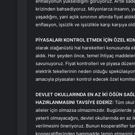
enflasyonun yükseldiğini görüyoruz. Artık sa
krizinden bahsediyoruz. Milyonlarca insanın, ya
yaşadığını, yani açlık sınırının altında fiyat a
enflasyon, işsizlik ve işsizlikle karşı karşıya o
PİYASALARI KONTROL ETMEK İÇİN ÖZEL KO
olarak olağanüstü hal hareketleri konusunda e
aldık. Her şeyden önce, temel ihtiyaç maddeleri
savunuyoruz. Fiyat kontrolleri ve piyasa düze
elektrik tekellerinin neden olduğu spekülasyonl
amacıyla piyasaları kontrol edecek özel komite
DEVLET OKULLARINDA EN AZ İKİ ÖĞÜN SAĞL
HAZIRLANMASINI TAVSİYE EDERİZ:
Tüm okul g
aileler için olmazsa olmazımızdır. Bugünlerde y
yeterli olmayacağını, devlet okullarında en az ik
verilmesini öneriyoruz. Bunun kooperatifler tar
kooperatiflerinden hammadde temin etmesini s