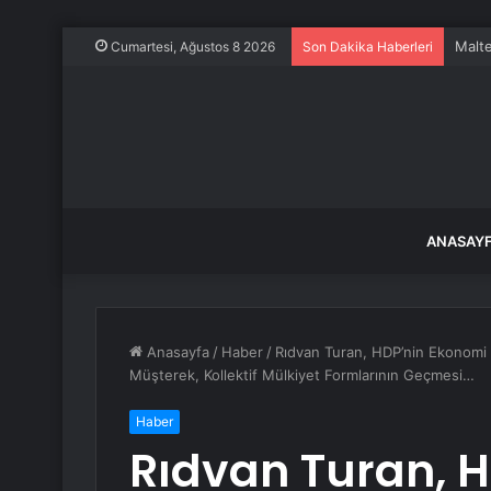
Schen
Cumartesi, Ağustos 8 2026
Son Dakika Haberleri
ANASAY
Anasayfa
/
Haber
/
Rıdvan Turan, HDP’nin Ekonomi P
Müşterek, Kollektif Mülkiyet Formlarının Geçmesi…
Haber
Rıdvan Turan, 