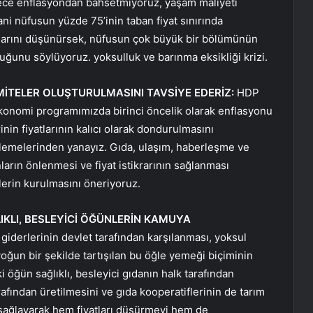
dece enflasyondan bahsetmiyoruz, yaşam maliyeti
ni nüfusun yüzde 75’inin taban fiyat sınırında
ldıklarını düşünürsek, nüfusun çok büyük bir bölümünün
lduğunu söylüyoruz. yoksulluk ve barınma eksikliği krizi.
MİTELER OLUŞTURULMASINI TAVSİYE EDERİZ:
HDP
konomi programımızda birinci öncelik olarak enflasyonu
nin fiyatlarının kalıcı olarak dondurulmasını
nlemelerinden yanayız. Gıda, ulaşım, haberleşme ve
arın önlenmesi ve fiyat istikrarının sağlanması
lerin kurulmasını öneriyoruz.
IKLI, BESLEYİCİ ÖĞÜNLERİN KAMUYA
iderlerinin devlet tarafından karşılanması, yoksul
oğun bir şekilde tartışılan bu öğle yemeği biçiminin
i öğün sağlıklı, besleyici gıdanın halk tarafından
afından üretilmesini ve gıda kooperatiflerinin de tarım
ağlayarak hem fiyatları düşürmeyi hem de