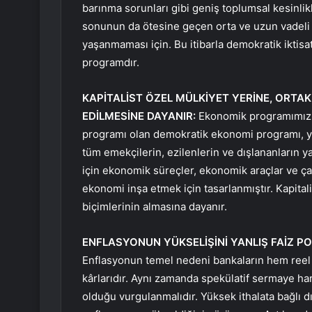
barınma sorunları gibi geniş toplumsal kesinlikl
sonunun da ötesine geçen orta ve uzun vadeli a
yaşanmaması için. Bu itibarla demokratik iktisat
programdır.
KAPİTALİST ÖZEL MÜLKİYET YERİNE, ORTAK
EDİLMESİNE DAYANIR:
Ekonomik programımız öz
programı olan demokratik ekonomi programı, yüks
tüm emekçilerin, ezilenlerin ve dışlananların 
için ekonomik süreçler, ekonomik araçlar ve ça
ekonomi inşa etmek için tasarlanmıştır. Kapitali
biçimlerinin almasına dayanır.
ENFLASYONUN YÜKSELİŞİNİ YANLIŞ FAİZ P
Enflasyonun temel nedeni bankaların hem reel
kârlarıdır. Aynı zamanda spekülatif sermaye ha
olduğu vurgulanmalıdır. Yüksek ithalata bağlı dı