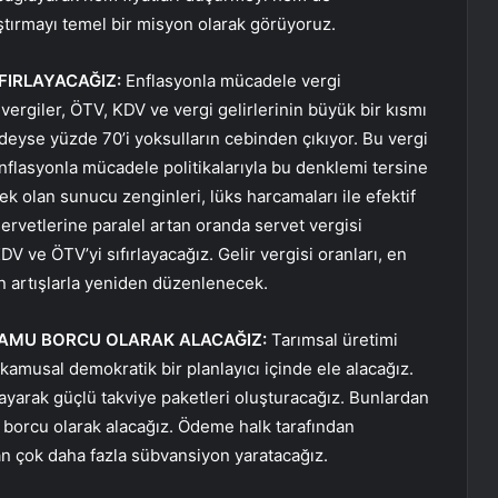
aştırmayı temel bir misyon olarak görüyoruz.
FIRLAYACAĞIZ:
Enflasyonla mücadele vergi
ı vergiler, ÖTV, KDV ve vergi gelirlerinin büyük bir kısmı
deyse yüzde 70’i yoksulların cebinden çıkıyor. Bu vergi
enflasyonla mücadele politikalarıyla bu denklemi tersine
 olan sunucu zenginleri, lüks harcamaları ile efektif
 servetlerine paralel artan oranda servet vergisi
V ve ÖTV’yi sıfırlayacağız. Gelir vergisi oranları, en
in artışlarla yeniden düzenlenecek.
KAMU BORCU OLARAK ALACAĞIZ:
Tarımsal üretimi
kamusal demokratik bir planlayıcı içinde ele alacağız.
şlayarak güçlü takviye paketleri oluşturacağız. Bunlardan
mu borcu olarak alacağız. Ödeme halk tarafından
an çok daha fazla sübvansiyon yaratacağız.