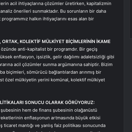
erin acil ihtiyaçlarına çözümler üretirken, kapitalizmin
naliz önerileri sunmaktadır. Bu sorunların bir daha
 programımız halkın ihtiyaçlarını esas alan bir
, ORTAK, KOLEKTİF MÜLKİYET BİÇİMLERİNİN İKAME
ünde anti-kapitalist bir programdır. Bir geçiş
ek enflasyon, işsizlik, gelir dağılımı adaletsizliği gibi
yararına acil çözümler sunma argümanına sahiptir. Bizim
ba biçimleri, sömürücü bağlantılardan arınmış bir
st özel mülkiyetin yerini komünal, kolektif mülkiyet
OLİTİKALARI SONUCU OLARAK GÖRÜYORUZ:
 şubesinin hem de finans şubesinin olağanüstü
reketlerinin enflasyonun artmasında büyük etkisi
ş ticaret mantığı ve yanlış faiz politikası sonucunda