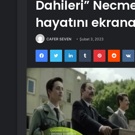
Dahileri” Necme
hayatını ekran
CAFER SEVEN
Şubat 3, 2023
Facebook
Twitter
LinkedIn
Tumblr
Pinterest
Reddit