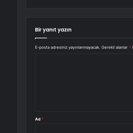
Bir yanıt yazın
E-posta adresiniz yayınlanmayacak.
Gerekli alanlar
*
i
Y
o
r
u
m
*
Ad
*