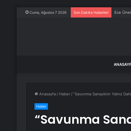
Ece Üner
Cuma, Ağustos 7 2026
Son Dakika Haberleri
ANASAY
Anasayfa
/
Haber
/
“Savunma Sanayiinin Yalnız Dahi
Haber
“Savunma Sanay