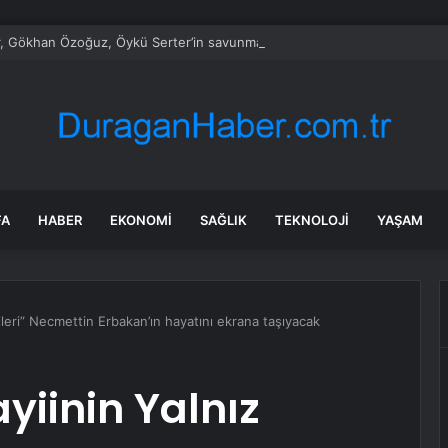
, Gökhan Özoğuz, Öykü Serter’in savunmaları aynı
FA
HABER
EKONOMI
SAĞLIK
TEKNOLOJI
YAŞAM
leri” Necmettin Erbakan’ın hayatını ekrana taşıyacak
iinin Yalnız