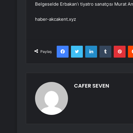
Belgeselde Erbakan’ı tiyatro sanatçısı Murat An
haber-akcakent.xyz
Facebook
Twitter
LinkedIn
Tumblr
Pint
Paylaş
CAFER SEVEN