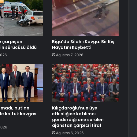
e çarpışan
Biga’da Silahlı Kavga: Bir Kişi
in sürücüsü öldü
Hayatını Kaybetti
2026
Ağustos 7, 2026
lmadı, butlan
Kılıçdaroğlu’nun üye
e koltuk kavgası
etkinliğine katılımcı
gönderdiği öne sürülen
ajanstan çarpıcı itiraf
2026
Ağustos 6, 2026