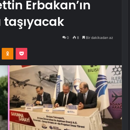
ttin Erbakan’ın
a taşıyacak
0
8
Bir dakikadan az
VKontakte
Odnoklassniki
Pocket