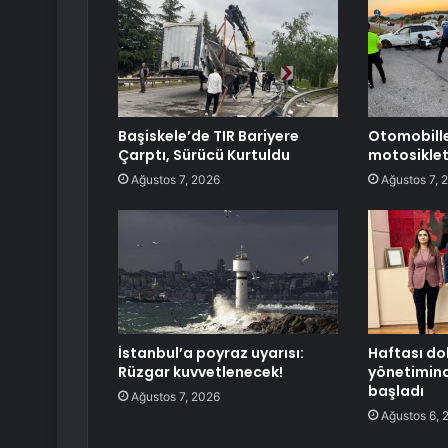
Başiskele’de TIR Bariyere
Otomobill
Çarptı, Sürücü Kurtuldu
motosiklet
Ağustos 7, 2026
Ağustos 7, 
İstanbul’a poyraz uyarısı:
Haftası do
Rüzgar kuvvetlenecek!
yönetimind
başladı
Ağustos 7, 2026
Ağustos 6, 