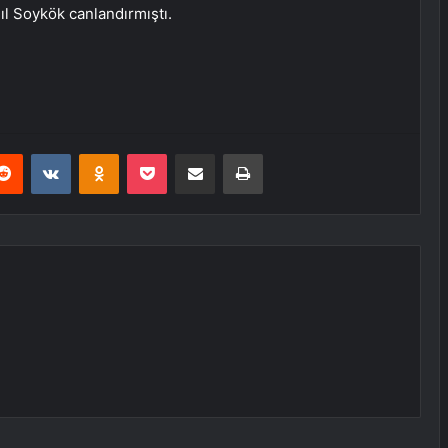
ıl Soykök canlandırmıştı.
erest
Reddit
VKontakte
Odnoklassniki
Pocket
E-Posta ile paylaş
Yazdır