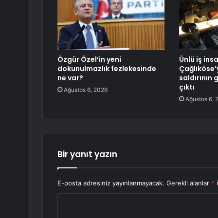
Özgür Özel’in yeni
Ünlü iş ins
dokunulmazlık fezlekesinde
Çağlıköse’
ne var?
saldırının 
çıktı
Ağustos 6, 2026
Ağustos 6, 
Bir yanıt yazın
E-posta adresiniz yayınlanmayacak.
Gerekli alanlar
*
i
Y
o