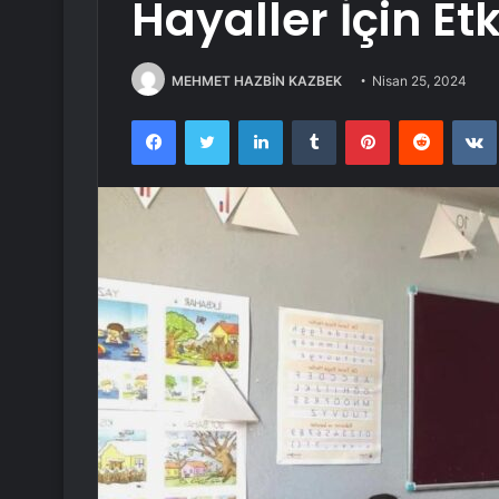
Hayaller İçin Et
MEHMET HAZBİN KAZBEK
Nisan 25, 2024
Facebook
Twitter
LinkedIn
Tumblr
Pinterest
Reddit