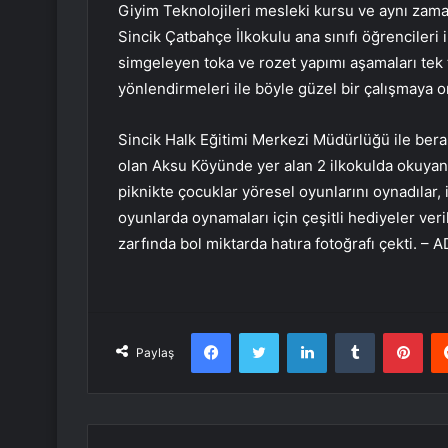
Giyim Teknolojileri mesleki kursu ve aynı zaman
Sincik Çatbahçe İlkokulu ana sınıfı öğrencileri il
simgeleyen toka ve rozet yapımı aşamaları tek te
yönlendirmeleri ile böyle güzel bir çalışmaya or
Sincik Halk Eğitimi Merkezi Müdürlüğü ile berab
olan Aksu Köyünde yer alan 2 ilkokulda okuyan 
piknikte çocuklar yöresel oyunlarını oynadılar, 
oyunlarda oynamaları için çeşitli hediyeler ver
zarfında bol miktarda hatıra fotoğrafı çekti. –
Facebook
Twitter
LinkedIn
Tumblr
Pint
Paylaş