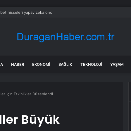
bet hisseleri yapay zeka öncüsü Jeff Dean’in ayrılmasıyla %5 düştü
FA
HABER
EKONOMI
SAĞLIK
TEKNOLOJI
YAŞAM
ler İçin Etkinlikler Düzenlendi
Eller Büyük