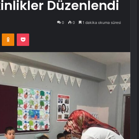
kinlikler Düzenlendi
0
0
1 dakika okuma süresi
VKontakte
Odnoklassniki
Pocket