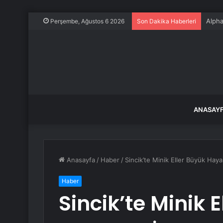
Alpha
Perşembe, Ağustos 6 2026
Son Dakika Haberleri
ANASAY
Anasayfa
/
Haber
/
Sincik’te Minik Eller Büyük Hayal
Haber
Sincik’te Minik 