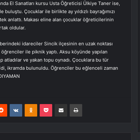
da El Sanatları kursu Usta Öğreticisi Ülkiye Taner ise,
e buluştu. Çocuklar ile birlikte ay yıldızlı bayrağımızı
k anlattı. Makası eline alan çocuklar öğreticilerinin
tak oldular.
erindeki idareciler Sincik ilçesinin en uzak noktası
öğrenciler ile piknik yaptı. Aksu köyünde yapılan
ip atladılar ve yakan topu oynadı. Çocuklara bu tür
ildi, ikramda bulunuldu. Öğrenciler bu eğlenceli zaman
 ADIYAMAN
erest
Reddit
VKontakte
Odnoklassniki
Pocket
E-Posta ile paylaş
Yazdır