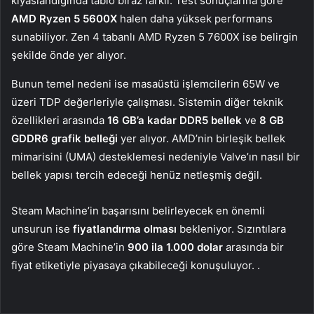
kıyaslandığında tablo biraz farklı. Test sonuçlarına göre
AMD Ryzen 5 5600X
halen daha yüksek performans
sunabiliyor. Zen 4 tabanlı AMD Ryzen 5 7600X ise belirgin
şekilde önde yer alıyor.
Bunun temel nedeni ise masaüstü işlemcilerin 65W ve
üzeri TDP değerleriyle çalışması. Sistemin diğer teknik
özellikleri arasında
16 GB’a kadar DDR5
bellek
ve
8 GB
GDDR6 grafik belleği
yer alıyor. AMD’nin birleşik bellek
mimarisini (UMA) desteklemesi nedeniyle Valve’ın nasıl bir
bellek yapısı tercih edeceği henüz netleşmiş değil.
Steam Machine’in başarısını belirleyecek en önemli
unsurun ise
fiyatlandırma olması
bekleniyor. Sızıntılara
göre Steam Machine’in
900 ila 1.000 dolar
arasında bir
fiyat etiketiyle piyasaya çıkabileceği konuşuluyor. .