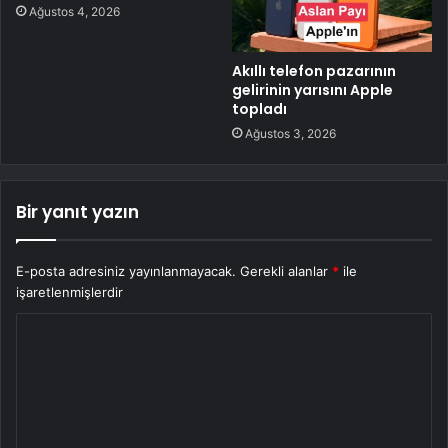
Ağustos 4, 2026
Akıllı telefon pazarının
gelirinin yarısını Apple
topladı
Ağustos 3, 2026
Bir yanıt yazın
E-posta adresiniz yayınlanmayacak.
Gerekli alanlar
*
ile
işaretlenmişlerdir
Y
o
r
u