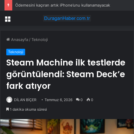
Ödemesini kaçıran artık iPhone’unu kullanamayacak
Menü
Anasayfa
/
Teknoloji
Teknoloji
Steam Machine ilk testlerde
görüntülendi: Steam Deck’e
fark atıyor
DİLAN BİÇER
Temmuz 6, 2026
0
0
1 dakika okuma süresi