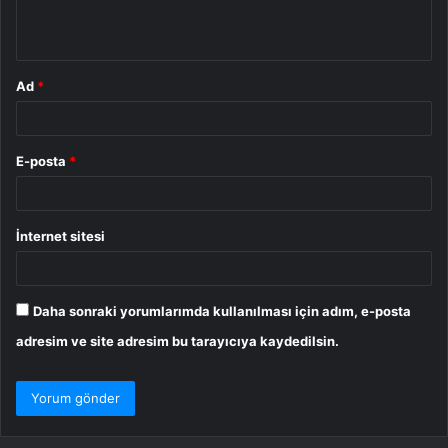
m
*
Ad
*
E-posta
*
İnternet sitesi
Daha sonraki yorumlarımda kullanılması için adım, e-posta
adresim ve site adresim bu tarayıcıya kaydedilsin.