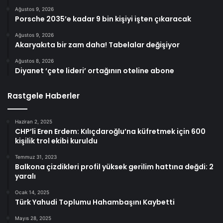
Ağustos 9, 2026
Porsche 2035’e kadar 9 bin kişiyi işten çıkaracak
Ağustos 9, 2026
Akaryakıta bir zam daha! Tabelalar değişiyor
Ağustos 8, 2026
Diyanet ‘çete lideri’ ortağının oteline abone
Rastgele Haberler
Haziran 2, 2025
CHP’li Eren Erdem: Kılıçdaroğlu’na küfretmek için 600
kişilik trol ekibi kuruldu
Temmuz 31, 2023
Balkona çizdikleri profil yüksek gerilim hattına değdi: 2
yaralı
Ocak 14, 2025
Türk Yahudi Toplumu Hahambaşını Kaybetti
Mayıs 28, 2025