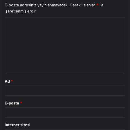
E-posta adresiniz yayınlanmayacak.
Gerekli alanlar
*
ile
işaretlenmişlerdir
Y
o
r
u
m
*
Ad
*
E-posta
*
İnternet sitesi