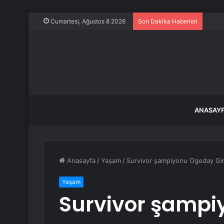
İstan
Cumartesi, Ağustos 8 2026
Son Dakika Haberleri
ANASAY
Anasayfa
/
Yaşam
/
Survivor şampiyonu Ogeday Giriş
Yaşam
Survivor şamp