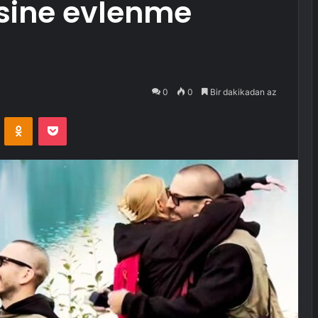
lisine evlenme
0
0
Bir dakikadan az
VKontakte
Odnoklassniki
Pocket