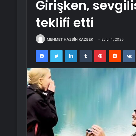
Girişken, sevgi
teklifi etti
MEHMET HAZBİN KAZBEK
Eylül 4, 2025
Facebook
Twitter
LinkedIn
Tumblr
Pinterest
Reddit