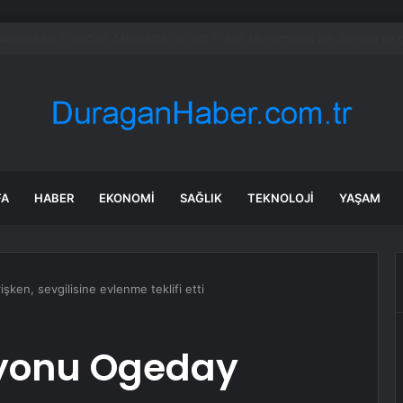
bul’da 128 yeni noktaya daha EDS geliyor
FA
HABER
EKONOMI
SAĞLIK
TEKNOLOJI
YAŞAM
ken, sevgilisine evlenme teklifi etti
iyonu Ogeday