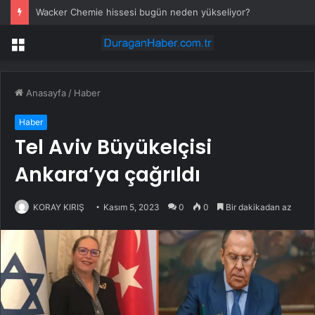
Wacker Chemie hissesi bugün neden yükseliyor?
Menü
Anasayfa
/
Haber
Haber
Tel Aviv Büyükelçisi
Ankara’ya çağrıldı
KORAY KIRIŞ
Kasım 5, 2023
0
0
Bir dakikadan az