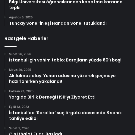
Bilgi Üniversitesi öğrencilerinden kapatma kararına
tepki
Ağustos 6, 2026
Tuncay Sonel’in eşi Handan Sonel tutuklandı
Rastgele Haberler
Şubat 26, 2026
İstanbul için vahim tablo: Barajların yüzde 60’ı boş!
Mayıs 29, 2025
Akılalmaz olay: Yunan adasına yüzerek geçmeye
hazırlanırken yakalandı!
Haziran 24, 2025
Yargıda Birlik Derneği HSK’yı Ziyaret Etti
Eylül 13, 2023
İstanbul’da ‘Sarallar’ suç örgütü davasında 8 sanık
tahliye edildi
Şubat 9, 2026
Çin İthalat Fuarı Başladı