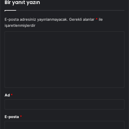
Bir yanıt yazın
E-posta adresiniz yayınlanmayacak.
Gerekli alanlar
*
ile
işaretlenmişlerdir
Y
o
r
u
m
*
Ad
*
E-posta
*