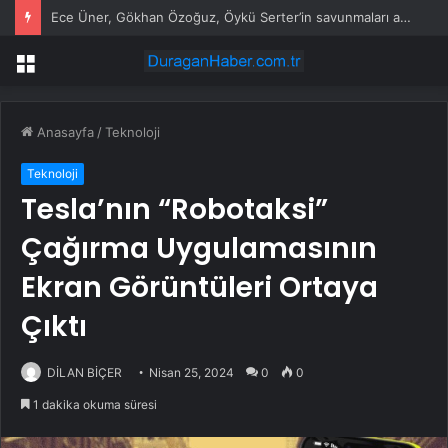
Ece Üner, Gökhan Özoğuz, Öykü Serter’in savunmaları aynı
Menü
Anasayfa
/
Teknoloji
Teknoloji
Tesla’nın “Robotaksi”
Çağırma Uygulamasının
Ekran Görüntüleri Ortaya
Çıktı
DİLAN BİÇER
Nisan 25, 2024
0
0
1 dakika okuma süresi