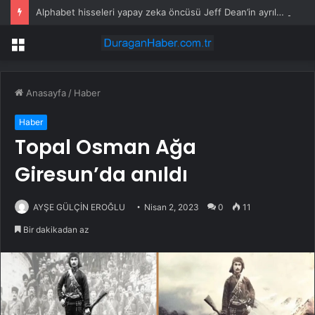
Alphabet hisseleri yapay zeka öncüsü Jeff Dean’in ayrılmasıyla %5 düştü
Menü
Anasayfa
/
Haber
Haber
Topal Osman Ağa
Giresun’da anıldı
AYŞE GÜLÇİN EROĞLU
Nisan 2, 2023
0
11
Bir dakikadan az