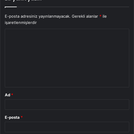
E-posta adresiniz yayınlanmayacak.
Gerekli alanlar
*
ile
işaretlenmişlerdir
Y
o
r
u
m
*
Ad
*
E-posta
*