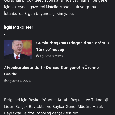
Ukraynalı birçok televizyon kanalında yayınlanan belgesel
için Ukraynalı gazeteci Natalia Moseichuk ve grubu
İstanbul’da 3 gün boyunca çekim yaptı.
İlgili Makaleler
Cumhurbaşkanı Erdoğan’dan ‘Terörsüz
Türkiye’ mesajı
Ağustos 6, 2026
Afyonkarahisar’da Tır Dorsesi Kamyonetin Üzerine
Devrildi
Ağustos 6, 2026
Belgesel için Baykar Yönetim Kurulu Başkanı ve Teknoloji
Lideri Selçuk Bayraktar ve Baykar Genel Müdürü Haluk
Bayraktar ile özel röportaj gerçekleştirildi.