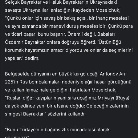
Selçuk Bayraktar ve Haluk Bayraktar’ın Ukrayna’daki
savaşta Ukraynalıları anladığını kaydeden Moseichuk,
“Çünkü onlar için savaş bir bakış açısı, bir inanç meselesi
ve aynı zamanda bir manevi duruş meselesidir. Çünkü para
ve ticari başarı bunu başarır. Önemli değil. Babaları
Özdemir Bayraktar onlara doğruyu öğretti. ‘Üstünlüğü
korumak hayatımızın amacı’ diyordu ve onlar da seçimlerini
yaptılar.” dedim.
Belgeselde dünyanın en büyük kargo uçağı Antonov An-
225’in Rus bombalamaları nedeniyle ağır hasar gördüğünü
ve kullanılamaz hale geldiğini hatırlatan Moseichuk,
“Ruslar, diğer kayıpların yanı sıra uçağımız Mriya’yı (Rüya)
da yok edince yeni bir efsane doğdu: Geleceğin zaferinin
simgesi Bayraktar.” sözlerini kullandı.
“Bunu Türkiye’nin bağımsızlık mücadelesi olarak
görüyoruz”