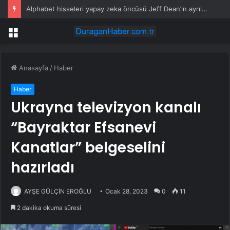
Alphabet hisseleri yapay zeka öncüsü Jeff Dean’in ayrılmasıyla %5 düştü
Menü
Anasayfa
/
Haber
Haber
Ukrayna televizyon kanalı
“Bayraktar Efsanevi
Kanatlar” belgeselini
hazırladı
AYŞE GÜLÇİN EROĞLU
Ocak 28, 2023
0
11
2 dakika okuma süresi