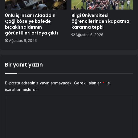
Ünlü iş insanı Alaaddin
Bilgi Üniversitesi
Çağlıköse’ye kafede
öğrencilerinden kapatma
bıçaklı saldırının
kararına tepki
görüntüleri ortaya çıktı
Ağustos 6, 2026
Ağustos 6, 2026
Bir yanıt yazın
E-posta adresiniz yayınlanmayacak.
Gerekli alanlar
*
ile
işaretlenmişlerdir
Y
o
r
u
m