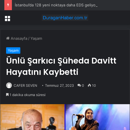
İstanbul’da 128 yeni noktaya daha EDS geliyor
Menü
Anasayfa
/
Yaşam
Yaşam
Ünlü Şarkıcı Şüheda Davitt
Hayatını Kaybetti
CAFER SEVEN
Temmuz 27, 2023
0
10
1 dakika okuma süresi