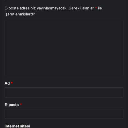
E-posta adresiniz yayınlanmayacak.
Gerekli alanlar
*
ile
işaretlenmişlerdir
Y
o
r
u
m
*
Ad
*
E-posta
*
İnternet sitesi