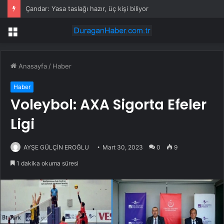
Çandar: Yasa taslağı hazır, üç kişi biliyor
Menü
Anasayfa
/
Haber
Haber
Voleybol: AXA Sigorta Efeler
Ligi
AYŞE GÜLÇİN EROĞLU
Mart 30, 2023
0
9
1 dakika okuma süresi