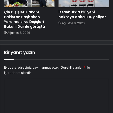
Çin Dışişleri Bakanı,
İstanbul’da 128 yeni
Pakistan Başbakan
noktaya daha EDS geliyor
Yardımcısı ve Dışişleri
Ağustos 8, 2026
Bakanı Dar ile görüştü
Ağustos 8, 2026
Bir yanıt yazın
E-posta adresiniz yayınlanmayacak.
Gerekli alanlar
*
ile
işaretlenmişlerdir
Y
o
r
u
m