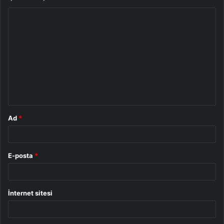
Y
o
r
u
m
*
Ad
*
E-posta
*
İnternet sitesi