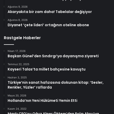
Ağustos 9, 2026
Akaryakıta bir zam daha! Tabelalar değişiyor
Ağustos 8, 2026
Diyanet ‘çete lideri’ ortağının oteline abone
Rastgele Haberler
Nisan 17, 2026
Başkan Günel’den Sındırgı’ya dayanışma ziyareti
Temmuz 22, 2025
Kayseri Talas’ta millet bahçesine kavuştu
Haziran 3, 2025
Türkiye’nin sanat hafızasına dokunan kitap: ‘Sesler,
Renkler, Yüzler’ raflarda
Mayıs 20, 2026
Hollanda’nın Yeni Hükümeti Yemin Etti
Kasım 24, 2022
Martı CEO’su Oğuz Alper Öktem’den Eyüp Aksu’ya