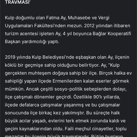
TRAVMASI’
Kulp doğumlu olan Fatma Ay, Muhasebe ve Vergi
Uygulamaları Fakültesi’nden mezun. 2012 yılından itibaren
turizm acentesi işleten Ay, 4 yıl boyunca Bağlar Kooperatifi
Başkan yardımcılığı yaptı.
2019 yılında Kulp Belediyesi’nde eşbaşkan olan Ay, ilçenin
köklü bir geçmişe sahip olduğunu belirtiyor. Ay, ‘’Kulp
gerçekten muhteşem doğaya sahip bir ilçe. Birçok halka ev
sahipliği yapan ilçede Ermenilerden kalan eserler görmek
mümkün. Ancak çeşitli sosyo-politik sebeplerden dolayı,
ilçe çatışmalı dönemler geçirdi. Özellikle 90’lı yıllarda,
ilçede defalarca çatışmalar yaşanmış ve bu çatışmalar
sonucunda ilçe birkaç kez yakılmıştır. Bu süreçte halk
büyük acılar yaşadı, evlerini terk etmek zorunda kaldı ve
geçim kaynaklarından oldu. Faili meçhul cinayetler, toplu
mezarlar bu ilçenin büyük travmalarıdır. Bütün bunların