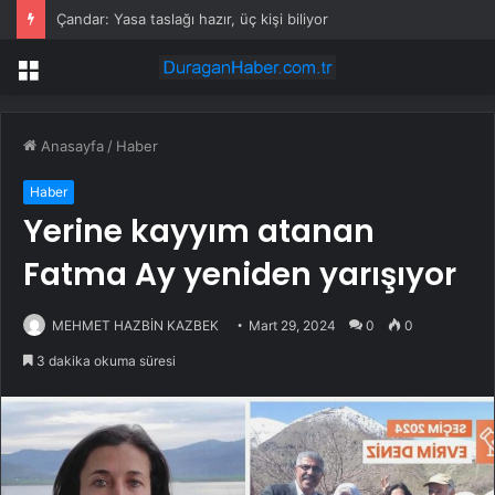
Porsche 2035’e kadar 9 bin kişiyi işten çıkaracak
Menü
Anasayfa
/
Haber
Haber
Yerine kayyım atanan
Fatma Ay yeniden yarışıyor
MEHMET HAZBİN KAZBEK
Mart 29, 2024
0
0
3 dakika okuma süresi