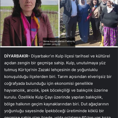
DİYARBAKIR-
Diyarbakır’ın Kulp ilçesi tarihsel ve kültürel
açıdan zengin bir geçmişe sahip. Kulp, unutulmaya yüz
tutmuş Kürtçe’nin Zazaki lehçesinin de yoğunluklu
konuşulduğu ilçelerden biri. Tarım açısından elverişsiz bir
coğrafyada bulunduğu için ekonomisi genellikle
hayvancılık, arıcılık, ipek böcekçiliği ve balıkçılık üzerine
kurulu. Özellikle Kulp Çayı üzerinde yapılan balıkçılık,
bölge halkının geçim kaynaklarından biri. Dut ağaçlarının
yoğunluğu sayesinde İpekböceği üretiminde köklü bir
geçmişe sahip olan ilçede, yılda ortalama 60 ton yaş koza