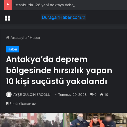
İstanbul’da 128 yeni noktaya daha EDS geliyor
Menü
Anasayfa
/
Haber
Haber
Antakya’da deprem
bölgesinde hırsızlık yapan
10 kişi suçüstü yakalandı
AYŞE GÜLÇİN EROĞLU
Temmuz 29, 2023
0
10
Bir dakikadan az