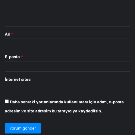
m
*
Ad
*
E-posta
*
İnternet sitesi
Daha sonraki yorumlarımda kullanılması için adım, e-posta
adresim ve site adresim bu tarayıcıya kaydedilsin.