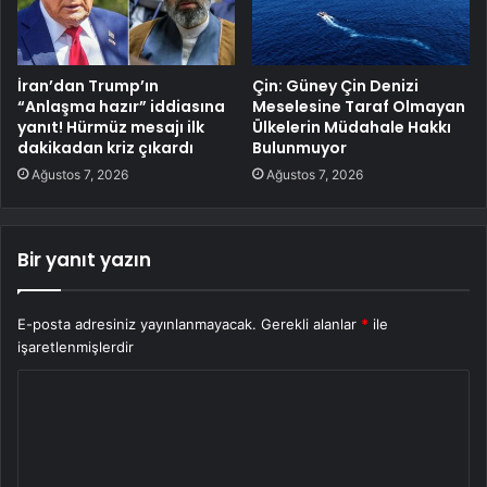
İran’dan Trump’ın
Çin: Güney Çin Denizi
“Anlaşma hazır” iddiasına
Meselesine Taraf Olmayan
yanıt! Hürmüz mesajı ilk
Ülkelerin Müdahale Hakkı
dakikadan kriz çıkardı
Bulunmuyor
Ağustos 7, 2026
Ağustos 7, 2026
Bir yanıt yazın
E-posta adresiniz yayınlanmayacak.
Gerekli alanlar
*
ile
işaretlenmişlerdir
Y
o
r
u