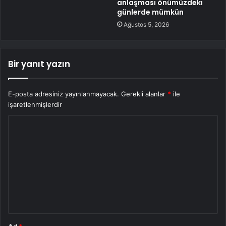
anlaşması önümüzdeki
günlerde mümkün
Ağustos 5, 2026
Bir yanıt yazın
E-posta adresiniz yayınlanmayacak.
Gerekli alanlar
*
ile
işaretlenmişlerdir
Y
o
r
u
m
*