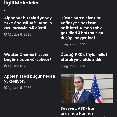
İlgili Makaleler
Alphabet hisseleri yapay
Düşen petrol fiyatları
zeka öncüsü Jeff Dean’in
enflasyon baskısını
ayrılmasıyla %5 düştü
hafifletti, Alman tahvil
getirileri 3 haftanın en
Ağustos 6, 2026
düşüğüne geriledi
Ağustos 6, 2026
Wacker Chemie hissesi
Özdağ: PKK affıyla millet
bugün neden yükseliyor?
olarak yine aldatıldık
Ağustos 6, 2026
Ağustos 5, 2026
Apple hissesi bugün neden
yükseliyor?
Ağustos 5, 2026
Bessent: ABD-İran
arasında Hürmüz