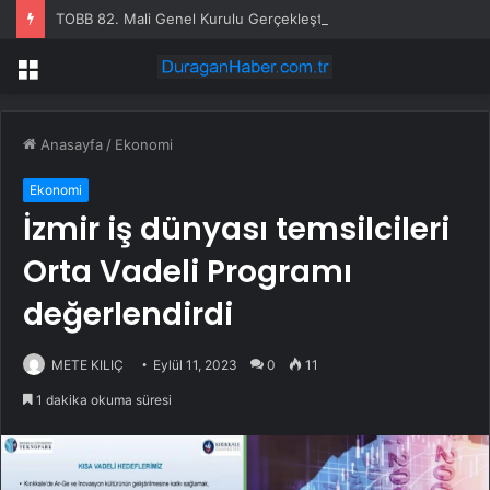
TOBB 82. Mali Genel Kurulu Gerçekleşti
Menü
Anasayfa
/
Ekonomi
Ekonomi
İzmir iş dünyası temsilcileri
Orta Vadeli Programı
değerlendirdi
METE KILIÇ
Eylül 11, 2023
0
11
1 dakika okuma süresi