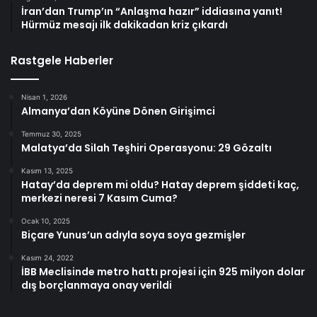
İran’dan Trump’ın “Anlaşma hazır” iddiasına yanıt!
Hürmüz mesajı ilk dakikadan kriz çıkardı
Rastgele Haberler
Nisan 1, 2026
Almanya’dan Köyüne Dönen Girişimci
Temmuz 30, 2025
Malatya’da Silah Teşhiri Operasyonu: 29 Gözaltı
Kasım 13, 2025
Hatay’da deprem mi oldu? Hatay deprem şiddeti kaç,
merkezi neresi 7 Kasım Cuma?
Ocak 10, 2025
Biçare Yunus’un adıyla soya soya gezmişler
Kasım 24, 2022
İBB Meclisinde metro hattı projesi için 925 milyon dolar
dış borçlanmaya onay verildi