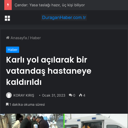
Çandar: Yasa taslağı hazır, üç kişi biliyor
Menü
Anasayfa
/
Haber
Haber
Karlı yol açılarak bir
vatandaş hastaneye
kaldırıldı
KORAY KIRIŞ
Ocak 31, 2023
0
4
1 dakika okuma süresi