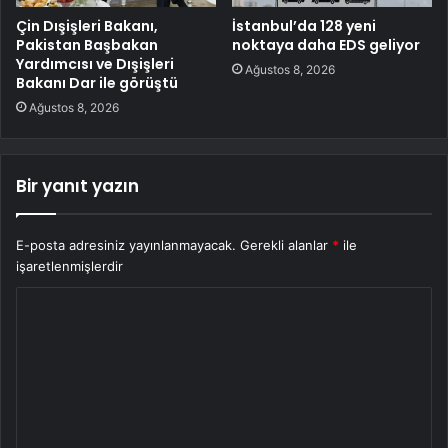
Çin Dışişleri Bakanı,
İstanbul’da 128 yeni
Pakistan Başbakan
noktaya daha EDS geliyor
Yardımcısı ve Dışişleri
Ağustos 8, 2026
Bakanı Dar ile görüştü
Ağustos 8, 2026
Bir yanıt yazın
E-posta adresiniz yayınlanmayacak.
Gerekli alanlar
*
ile
işaretlenmişlerdir
Y
o
r
u
m