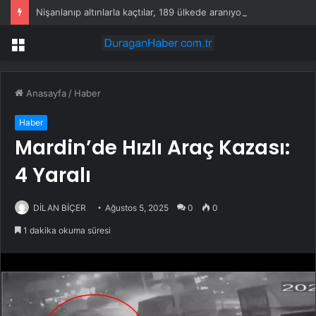
Nişanlanıp altınlarla kaçtılar, 189 ülkede aranıyorlar
Menü
Anasayfa
/
Haber
Haber
Mardin’de Hızlı Araç Kazası:
4 Yaralı
DİLAN BİÇER
Ağustos 5, 2025
0
0
1 dakika okuma süresi