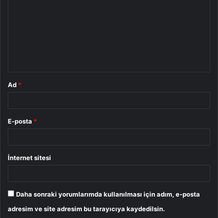
r
u
m
*
Ad
*
E-posta
*
İnternet sitesi
Daha sonraki yorumlarımda kullanılması için adım, e-posta
adresim ve site adresim bu tarayıcıya kaydedilsin.