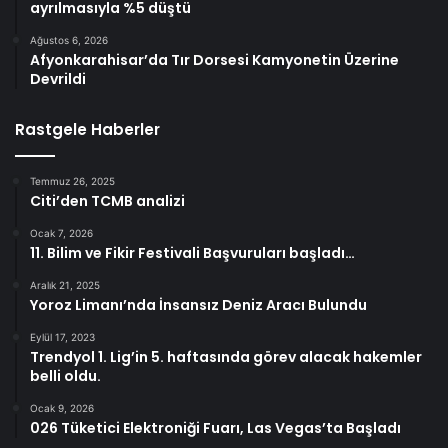
ayrılmasıyla %5 düştü
Ağustos 6, 2026
Afyonkarahisar’da Tır Dorsesi Kamyonetin Üzerine
Devrildi
Rastgele Haberler
Temmuz 26, 2025
Citi’den TCMB analizi
Ocak 7, 2026
11. Bilim ve Fikir Festivali Başvuruları başladı…
Aralık 21, 2025
Yoroz Limanı’nda İnsansız Deniz Aracı Bulundu
Eylül 17, 2023
Trendyol 1. Lig’in 5. haftasında görev alacak hakemler
belli oldu.
Ocak 9, 2026
026 Tüketici Elektroniği Fuarı, Las Vegas’ta Başladı