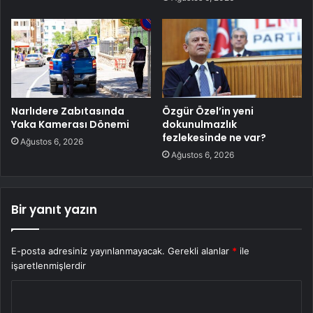
Narlıdere Zabıtasında
Özgür Özel’in yeni
Yaka Kamerası Dönemi
dokunulmazlık
fezlekesinde ne var?
Ağustos 6, 2026
Ağustos 6, 2026
Bir yanıt yazın
E-posta adresiniz yayınlanmayacak.
Gerekli alanlar
*
ile
işaretlenmişlerdir
Y
o