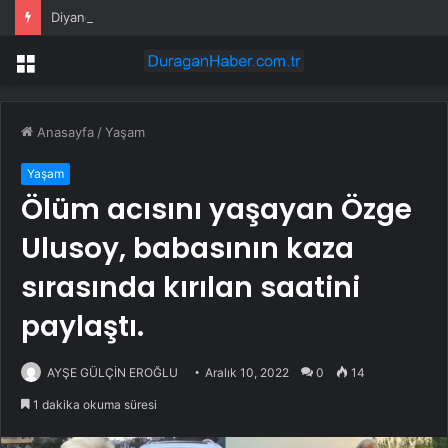
Diyanet ‘çete lideri’ ortağının oteline abone
Menü
Anasayfa
/
Yaşam
Yaşam
Ölüm acısını yaşayan Özge
Ulusoy, babasının kaza
sırasında kırılan saatini
paylaştı.
AYŞE GÜLÇİN EROĞLU
Aralık 10, 2022
0
14
1 dakika okuma süresi