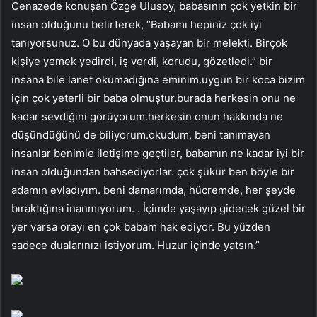
Cenazede konuşan Özge Ulusoy, babasının çok yetkin bir
insan olduğunu belirterek, “Babamı hepiniz çok iyi
tanıyorsunuz. O bu dünyada yaşayan bir melekti. Birçok
kişiye yemek yedirdi, iş verdi, korudu, gözetledi.” bir
insana bile lanet okumadığına eminim.uygun bir koca bizim
için çok yeterli bir baba olmuştur.burada herkesin onu ne
kadar sevdiğini görüyorum.herkesin onun hakkında ne
düşündüğünü de biliyorum.okudum, beni tanımayan
insanlar benimle iletişime geçtiler, babamın ne kadar iyi bir
insan olduğundan bahsediyorlar. çok şükür ben böyle bir
adamın evladıyım. beni damarımda, hücremde, her şeyde
bıraktığına inanmıyorum. . İçimde yaşayıp gidecek güzel bir
yer varsa orayı en çok babam hak ediyor. Bu yüzden
sadece dualarınızı istiyorum. Huzur içinde yatsın.”