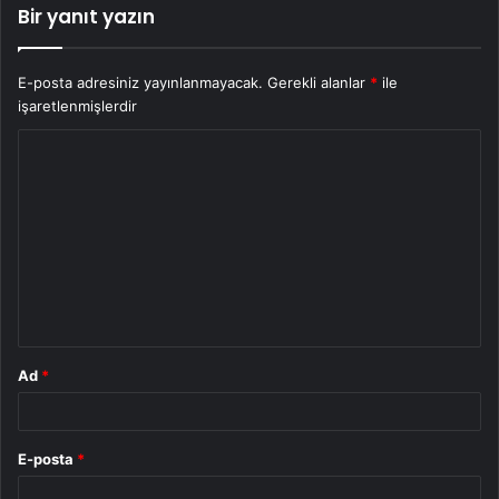
Bir yanıt yazın
E-posta adresiniz yayınlanmayacak.
Gerekli alanlar
*
ile
işaretlenmişlerdir
Y
o
r
u
m
*
Ad
*
E-posta
*